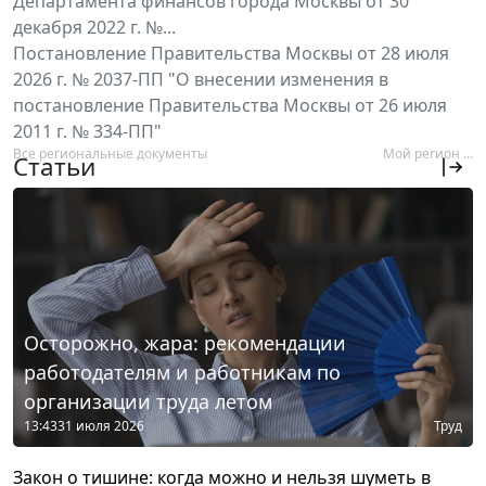
Департамента финансов города Москвы от 30
декабря 2022 г. №...
Постановление Правительства Москвы от 28 июля
2026 г. № 2037-ПП "О внесении изменения в
постановление Правительства Москвы от 26 июля
2011 г. № 334-ПП"
Все региональные документы
Мой регион ...
Статьи
Осторожно, жара: рекомендации
работодателям и работникам по
организации труда летом
13:43
31 июля 2026
Труд
Закон о тишине: когда можно и нельзя шуметь в