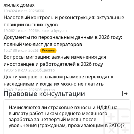
жилых домах
19:40
24 июля 2026
ЖКХ
Налоговый контроль и реконструкция: актуальные
позиции высших судов
19:06
21 июля 2026
Налоги и бухучет
Документы по персональным данным в 2026 году:
полный чек-лист для операторов
15:21
30 июля 2026
IT
Реклама
Вопросы миграции: важные изменения для
иностранцев и работодателей в 2026 году
19:05
15 июля 2026
Общество
Долги умершего: в каком размере переходят к
наследникам и когда их можно не платить
19:43
17 июля 2026
Общество
Правовые консультации
Начисляются ли страховые взносы и НДФЛ на
выплату работникам среднего месячного
заработка за четвертый месяц после
увольнения (гражданам, проживающим в ЗАТО)?