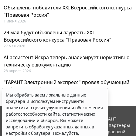
Объявлены победители XXI Всероссийского конкурса
"Правовая Россия"
1 июня 2026
29 мая будут объявлены лауреаты XXI
Всероссийского конкурса "Правовая Россия"!
27 мая 2026
AI-ассистент Искра теперь анализирует нормативно-
техническую документацию
28 апреля 2026
"ГАРАНТ Электронный экспресс" провел обучающий
вебинар по работе с AI-ассистентом Искра
Мы обрабатываем локальные данные
23 апреля 2026
браузера и используем инструменты
аналитики в целях улучшения и обеспечения
работоспособности сайта, статистических
© ООО "НПП "ГАРАНТ-СЕРВИС", 2026. Система ГАРАНТ
исследований и обзоров. Вы можете
выпускается с 1990 года. Компания "Гарант" и ее партнеры
запретить обработку указанных данных в
являются участниками Российской ассоциации правовой
настройках браузера. Пожалуйста,