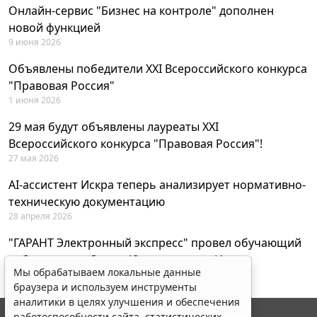
Онлайн-сервис "Бизнес на контроле" дополнен
новой функцией
9 июня 2026
Объявлены победители XXI Всероссийского конкурса
"Правовая Россия"
1 июня 2026
29 мая будут объявлены лауреаты XXI
Всероссийского конкурса "Правовая Россия"!
27 мая 2026
AI-ассистент Искра теперь анализирует нормативно-
техническую документацию
28 апреля 2026
"ГАРАНТ Электронный экспресс" провел обучающий
вебинар по работе с AI-ассистентом Искра
Мы обрабатываем локальные данные
23 апреля 2026
браузера и используем инструменты
аналитики в целях улучшения и обеспечения
работоспособности сайта, статистических