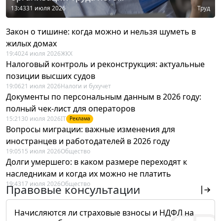
13:43
31 июля 2026
Труд
Закон о тишине: когда можно и нельзя шуметь в
жилых домах
19:40
24 июля 2026
ЖКХ
Налоговый контроль и реконструкция: актуальные
позиции высших судов
19:06
21 июля 2026
Налоги и бухучет
Документы по персональным данным в 2026 году:
полный чек-лист для операторов
15:21
30 июля 2026
IT
Реклама
Вопросы миграции: важные изменения для
иностранцев и работодателей в 2026 году
19:05
15 июля 2026
Общество
Долги умершего: в каком размере переходят к
наследникам и когда их можно не платить
19:43
17 июля 2026
Общество
Правовые консультации
Начисляются ли страховые взносы и НДФЛ на