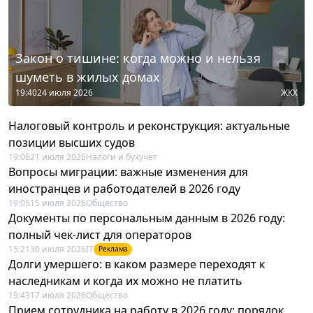
Закон о тишине: когда можно и нельзя
шуметь в жилых домах
19:40
24 июля 2026
ЖКХ
Налоговый контроль и реконструкция: актуальные
позиции высших судов
19:06
21 июля 2026
Налоги и бухучет
Вопросы миграции: важные изменения для
иностранцев и работодателей в 2026 году
19:05
15 июля 2026
Общество
Документы по персональным данным в 2026 году:
полный чек-лист для операторов
15:21
30 июля 2026
IT
Реклама
Долги умершего: в каком размере переходят к
наследникам и когда их можно не платить
19:43
17 июля 2026
Общество
Прием сотрудника на работу в 2026 году: порядок