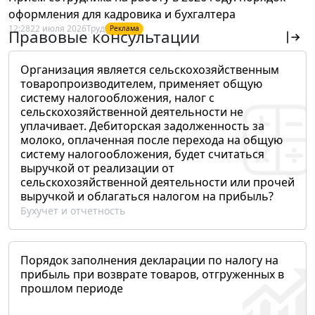
оформления для кадровика и бухгалтера
12:28
22 июля 2026
Труд
Реклама
Правовые консультации
Организация является сельскохозяйственным
товаропроизводителем, применяет общую
систему налогообложения, налог с
сельскохозяйственной деятельности не
уплачивает. Дебиторская задолженность за
молоко, оплаченная после перехода на общую
систему налогообложения, будет считаться
выручкой от реализации от
сельскохозяйственной деятельности или прочей
выручкой и облагаться налогом на прибыль?
Бухучет и отчетность
Порядок заполнения декларации по налогу на
прибыль при возврате товаров, отгруженных в
прошлом периоде