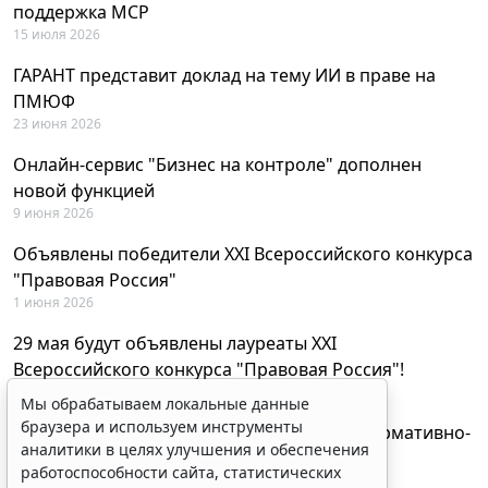
поддержка MCP
15 июля 2026
ГАРАНТ представит доклад на тему ИИ в праве на
ПМЮФ
23 июня 2026
Онлайн-сервис "Бизнес на контроле" дополнен
новой функцией
9 июня 2026
Объявлены победители XXI Всероссийского конкурса
"Правовая Россия"
1 июня 2026
29 мая будут объявлены лауреаты XXI
Всероссийского конкурса "Правовая Россия"!
27 мая 2026
Мы обрабатываем локальные данные
браузера и используем инструменты
AI-ассистент Искра теперь анализирует нормативно-
аналитики в целях улучшения и обеспечения
техническую документацию
работоспособности сайта, статистических
28 апреля 2026